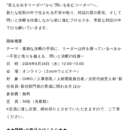
“答えを出すリーダー”から“問いを生むリーダー”へ。
新たな役割の中で生まれる不安や焦り、対話の質の変化、そして
問いと決断を往復しながら前に進むプロセスを、率直な対話の中
でひも解いていきます。
開催概要
テーマ：孤独な決断の手前に、リーダーは何を握っているべきか
―不安と焦りを越える、問いと決断の往復―
日 時：2026年6月24日（水）12:00ｰ13:00
会 場：オンライン（Zoomウェビナー）
対 象：CHRO／人事部長／人材開発責任者／次世代経営人材･新
任役員･新任部門長の育成に関わる方 ほか
参加費：無料
定 員：50名（先着順）
※定員に達し次第、締め切りとさせていただきますので、ご了承
ください。
★★詳細･お申込みはこちら★★