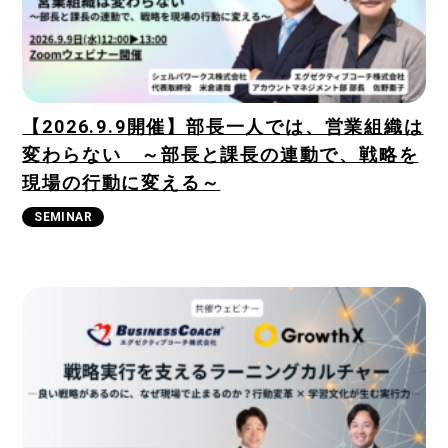
SOLUTIONS
NEWS
【2026.9.9開催】部長一人では、営業組織は
SEMINAR
変わらない ～部長と課長の連動で、戦略を
現場の行動に変える～
CASE
SEMINAR
DOWNLOAD
COLUMN
COMPANY
RECRUIT