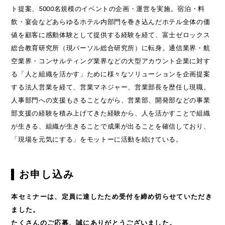
ト提案、5000名規模のイベントの企画・運営を実施。宿泊・料
飲・宴会などあらゆるホテル内部門を巻き込んだホテル全体の価
値を顧客に感動体験として提供する経験を経て、富士ゼロックス
総合教育研究所（現パーソル総合研究所）に転身。通信業界・航
空業界・コンサルティング業界などの大型アカウント企業に対す
る「人と組織を活かす」ために様々なソリューションを企画提案
する法人営業を経て、営業マネジャー、営業部長を歴任し現職。
人事部門への支援もさることながら、営業部、開発部などの事業
部支援の経験を積み上げてきた経験から、人を活かすことで組織
が生きる、組織が生きることで成果が出ることを確信しており、
「現場を元気にする」をモットーに活動を続けている。
お申し込み
本セミナーは、定員に達したため受付を締め切らせていただき
ました。
たくさんのご応募、誠にありがとうございました。