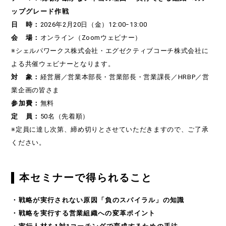
ップグレード作戦
日 時：
2026年2月20日（金）12:00ｰ13:00
会 場：
オンライン（Zoomウェビナー）
※シェルパワークス株式会社・エグゼクティブコーチ株式会社に
よる共催ウェビナーとなります。
対 象：
経営層／営業本部長・営業部長・営業課長／HRBP／営
業企画の皆さま
参加費：
無料
定 員：
50名（先着順）
※定員に達し次第、締め切りとさせていただきますので、ご了承
ください。
本セミナーで得られること
・戦略が実行されない原因「負のスパイラル」の知識
・戦略を実行する営業組織への変革ポイント