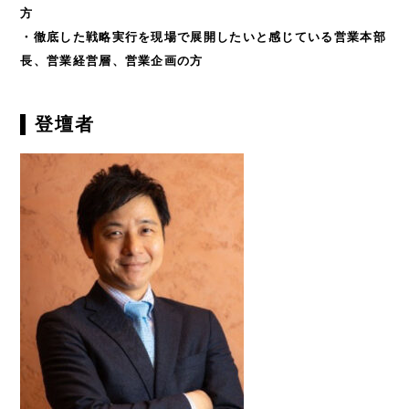
NEWS
方
・徹底した戦略実行を現場で展開したいと感じている営業本部
SEMINAR
長、営業経営層、営業企画の方
CASE
登壇者
DOWNLOAD
COLUMN
COMPANY
RECRUIT
CONTACT