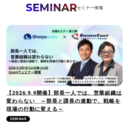
SEMINAR
セミナー情報
TOP
SOLUTIONS
NEWS
SEMINAR
CASE
【2026.9.9開催】部長一人では、営業組織は
DOWNLOAD
変わらない ～部長と課長の連動で、戦略を
現場の行動に変える～
COLUMN
SEMINAR