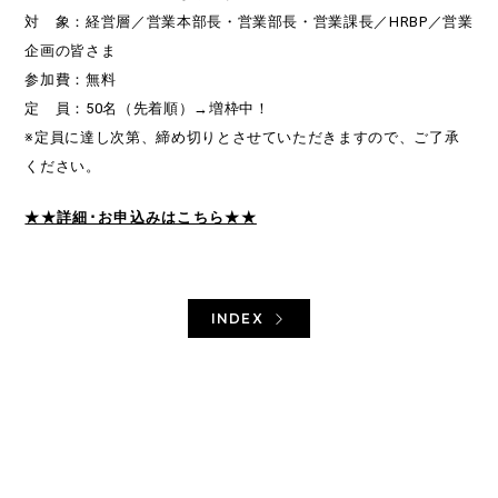
対 象：経営層／営業本部長・営業部長・営業課長／HRBP／営業
企画の皆さま
参加費：無料
定 員：50名（先着順）→増枠中！
※定員に達し次第、締め切りとさせていただきますので、ご了承
ください。
★★詳細･お申込みはこちら★★
INDEX