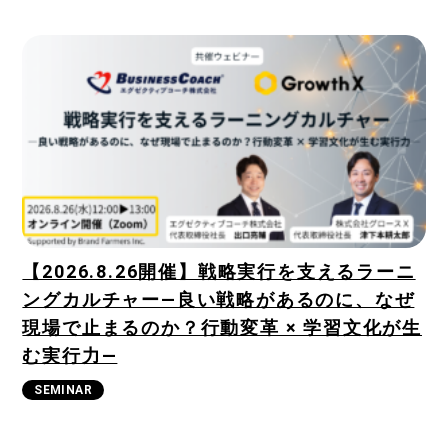
COMPANY
RECRUIT
CONTACT
【2026.8.26開催】戦略実行を支えるラーニ
ングカルチャー―良い戦略があるのに、なぜ
現場で止まるのか？行動変革 × 学習文化が生
む実行力―
SEMINAR