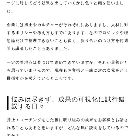
CASE
ージに対してどう効果を出していくかに色々と頭を使いまし
た。
DOWNLOAD
企業には風土やカルチャーがそれぞれにありますし、人材に対
するポリシーや考え方もすでにあります。なのでロジックや理
COLUMN
想論だけで整理できないことも多く、折り合いのつけ方を何週
間も議論したこともありました。
COMPANY
一定の着地点は見つけて進めてきていますが、それが最善だと
RECRUIT
も思っていませんので、現在もお客様と一緒に次の次元をどう
目指すかを考えているところです。
CONTACT
悩みは尽きず、成果の可視化に試行錯
誤する日々
井上：
コーチングをした後に取り組みの成果をお客様とお話さ
れることもあると思いますが、どんな風に説明をしているので
すか？