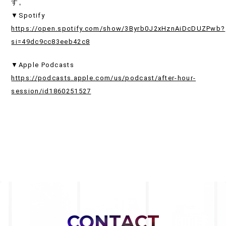
す。
▼Spotify
https://open.spotify.com/show/3Byrb0J2xHznAiDcDUZPwb?
si=49dc9cc83eeb42c8
▼Apple Podcasts
https://podcasts.apple.com/us/podcast/after-hour-
session/id1860251527
CONTACT