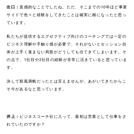
出口：
直感的なことでしたね。ただ、そこまでの10年ほど事業
サイドで色々と経験をしてきたことは確実に糧になったと思っ
ています。
TOP
私たちが提供するエグゼクティブ向けのコーチングでは一定の
SOLUTIONS
ビジネス理解や手触り感が必要で、それがないとセッション自
体が上手く進まない局面がどうしても出てきてしまいます。そ
NEWS
の点で、1社目や2社目の経験が非常に活きていると思っていま
す。
SEMINAR
決して順風満帆だったとは言えませんが、あがいてきたからこ
そ今があるなと思っています。
CASE
DOWNLOAD
井上：
ビジネスコーチ社に入って、最初は営業として仕事をさ
COLUMN
れていたのですか？